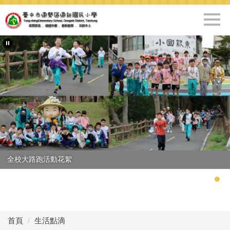
跳
到
主
要
內
容
區
全校大路跑活動花絮
首頁
生活點滴