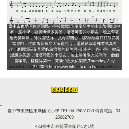
臺中市東勢區東新國民小學校歌歌詞-璀璨新生的中山樂園(山中
有一座小學，微風燦爛多美麗，活潑可愛的小朋友，臉上帶著
陽光笑咪咪，師長都慈祥，父母都關心，嘿!敲敲鑼打打鼓節奏
當遊戲，你吹笛我拉琴大家都開心，盪鞦韆溜滑梯遊戲真有
趣，庭園漂亮花草翠綠慈濟蓋的真美麗~山中有一座小學，微風
燦爛多美麗，活潑可愛的小朋友，臉上帶著陽光笑咪咪，個個
都爭氣，樣樣得第一，東新~)丘天佑製谱,Thursday, July
27,2006 http://www.tshes.tc.edu.tw
:::
臺中市東勢區東新國民小學 TEL:04-25881083 傳真電話 : 04-
25882709
423臺中市東勢區東蘭路1之1號