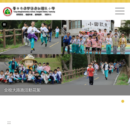
跳
到
主
要
內
容
區
全校大路跑活動花絮
:::