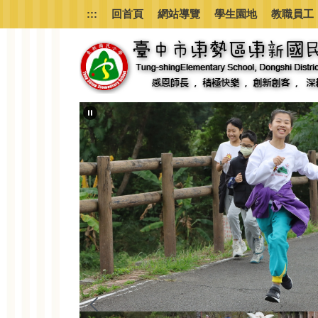
跳
:::
回首頁
網站導覽
學生園地
教職員工
到
主
要
內
容
區