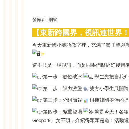
發佈者 :
網管
【東新跨國界，視訊連世界
今天東新國小英語教室裡，充滿了驚呼聲與滿滿的國際
這不只是一場視訊，而是同學們歷經好幾週
第一步：數位破冰
學生先把自我介
第二步：腦力激盪
雙方小學生展開跨
第三步：分組簡報
根據韓國學伴的提
第四步：隆重登場
就是今天！各組
Geopark）女王頭，介紹得頭頭是道！活