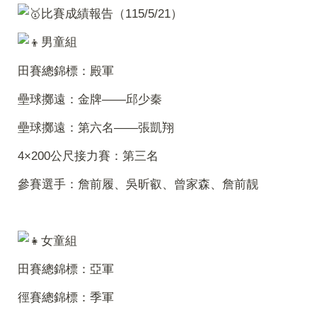
比賽成績報告（115/5/21）
男童組
田賽總錦標：殿軍
壘球擲遠：金牌——邱少秦
壘球擲遠：第六名——張凱翔
4×200公尺接力賽：第三名
參賽選手：詹前履、吳昕叡、曾家森、詹前靓
女童組
田賽總錦標：亞軍
徑賽總錦標：季軍