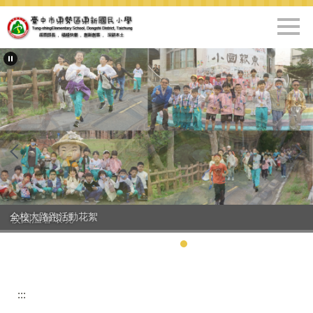
跳
到
主
要
內
容
區
全校大路跑活動花絮
校園溫馨環境
:::