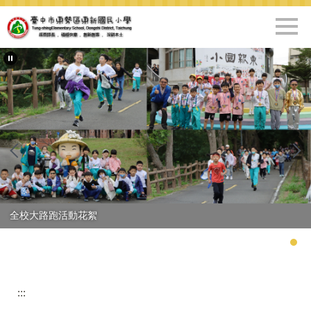
跳
到
主
要
內
容
區
全校大路跑活動花絮
:::