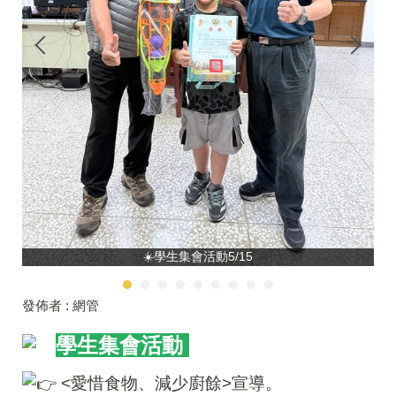
☀️學生集會活動5/15
發佈者 :
網管
學生集會活動
<愛惜食物、減少廚餘>宣導。