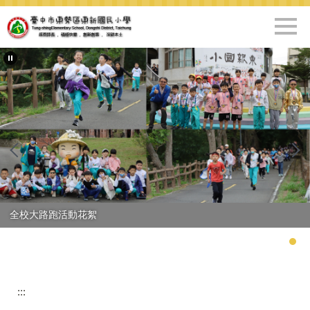
跳
到
主
要
內
容
區
全校大路跑活動花絮
:::